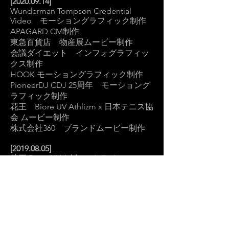
[2020.09.14]
Wunderman Tompson Credential
Video モーショングラフィック制作
APAGARD​ CM制作
東急百貨店 物産展ムービー制作
会議ダイエット​ インフォグラフィッ
クス制作
HOOK モーショングラフィック制作
PioneerDJ CDJ 25周年 モーショング
ラフィック制作
花王 Biore UV Athlizm x 日本テニス協
会 ムービー制作
株式会社360 ブランドムービー制作
[2019.08.05]
花王
Biore UV Athlizm
トライアスロ
ン ムービー制作
[2018.12.26 ]
Showreel Update
KOSÉ -ONE BY KOSÉ『うるおい改善
美容液×北川景子』篇-